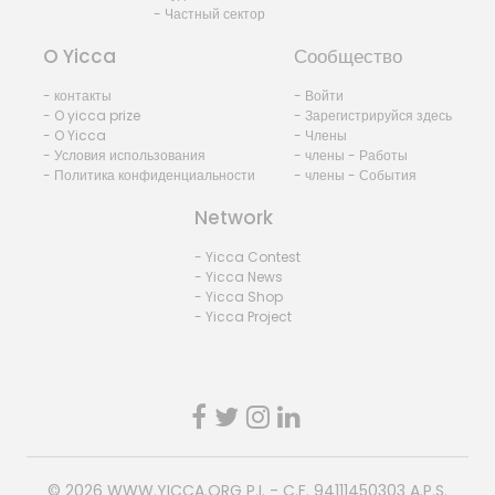
- Частный сектор
O Yicca
Сообщество
- контакты
- Войти
- O yicca prize
- Зарегистрируйся здесь
- O Yicca
- Члены
- Условия использования
- члены - Работы
- Политика конфиденциальности
- члены - События
Network
- Yicca Contest
- Yicca News
- Yicca Shop
- Yicca Project
© 2026
WWW.YICCA.ORG
P.I. - C.F. 94111450303 A.P.S.