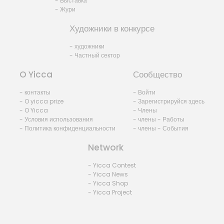
- Выставка
- Жури
Художники в конкурсе
- художники
- Частный сектор
O Yicca
Сообщество
- контакты
- Войти
- O yicca prize
- Зарегистрируйся здесь
- O Yicca
- Члены
- Условия использования
- члены - Работы
- Политика конфиденциальности
- члены - События
Network
- Yicca Contest
- Yicca News
- Yicca Shop
- Yicca Project