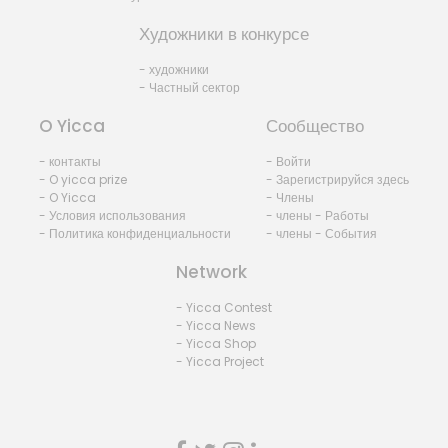
Художники в конкурсе
- художники
- Частный сектор
O Yicca
Сообщество
- контакты
- Войти
- O yicca prize
- Зарегистрируйся здесь
- O Yicca
- Члены
- Условия использования
- члены - Работы
- Политика конфиденциальности
- члены - События
Network
- Yicca Contest
- Yicca News
- Yicca Shop
- Yicca Project