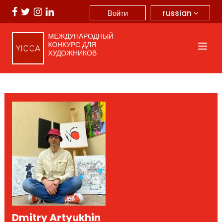
russian
Войти
МЕЖДУНАРОДНЫЙ
КОНКУРС ДЛЯ
ХУДОЖНИКОВ
Dmitry Artyukhin