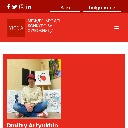
bulgarian
Влез
МЕЖДУНАРОДЕН
КОНКУРС ЗА
ХУДОЖНИЦИ
Dmitry Artyukhin