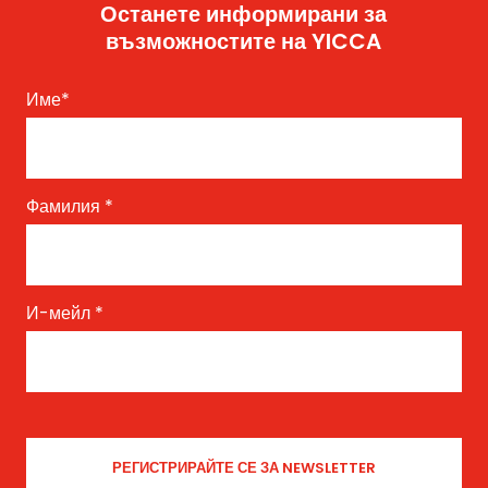
Останете информирани за
възможностите на YICCA
Име
*
Фамилия
*
И-мейл
*