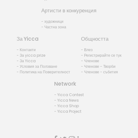
Артисти в конкуренция
- художници
- Частна зона
За Yicca
Общността
- Контакти
- Влез
- За yicca prize
- Регистрирайте се тук
- За Yicca
- Членове
- Условия за Ползване
- Членове - Творби
- Политика на Поверителност
- Членове - събития
Network
- Yicca Contest
- Yicca News
- Yicca Shop
- Yicca Project