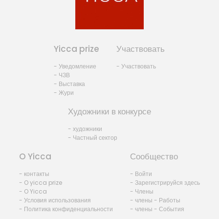
Yicca prize
Участвовать
- Уведомление
- Участвовать
- ЧЗВ
- Выставка
- Жури
Художники в конкурсе
- художники
- Частный сектор
O Yicca
Сообщество
- контакты
- Войти
- O yicca prize
- Зарегистрируйся здесь
- O Yicca
- Члены
- Условия использования
- члены - Работы
- Политика конфиденциальности
- члены - События