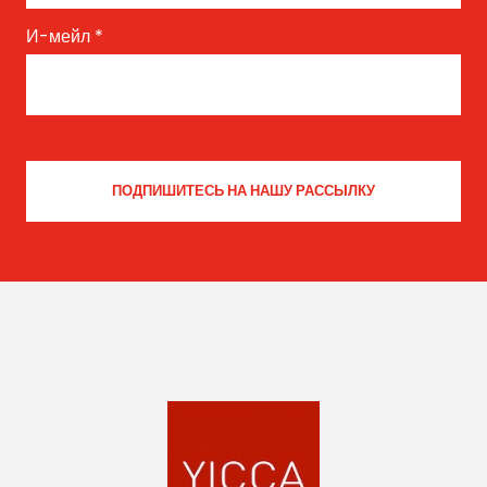
И-мейл
*