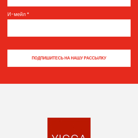
И-мейл
*