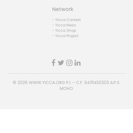
Network
- Yicca Contest
- Yicca News
- Yicca Shop
- Yicca Project
© 2026
WWW.YICCA.ORG
P.I. - C.F. 94111450303 A.P.S.
MOHO