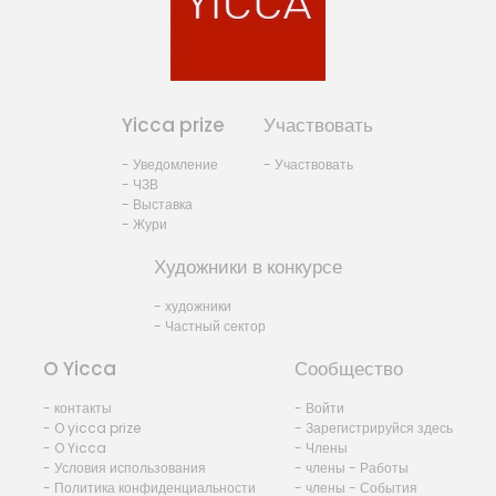
Yicca prize
Участвовать
- Уведомление
- Участвовать
- ЧЗВ
- Выставка
- Жури
Художники в конкурсе
- художники
- Частный сектор
O Yicca
Сообщество
- контакты
- Войти
- O yicca prize
- Зарегистрируйся здесь
- O Yicca
- Члены
- Условия использования
- члены - Работы
- Политика конфиденциальности
- члены - События