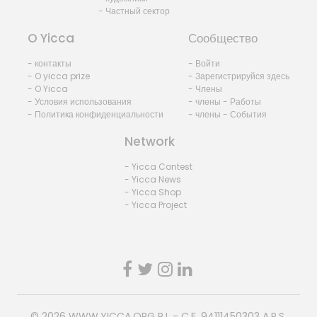
- Частный сектор
O Yicca
Сообщество
- контакты
- Войти
- O yicca prize
- Зарегистрируйся здесь
- O Yicca
- Члены
- Условия использования
- члены - Работы
- Политика конфиденциальности
- члены - События
Network
- Yicca Contest
- Yicca News
- Yicca Shop
- Yicca Project
© 2026
WWW.YICCA.ORG
P.I. - C.F. 94111450303 A.P.S.