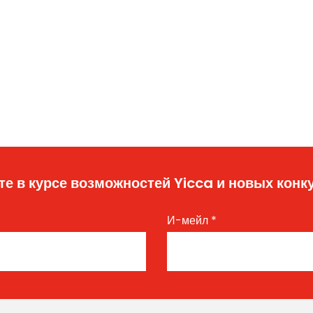
те в курсе возможностей Yicca и новых конк
И-мейл
*