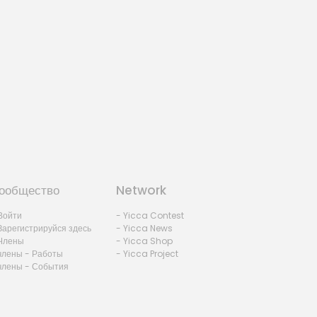
ообщество
Network
Войти
- Yicca Contest
Зарегистрируйся здесь
- Yicca News
Члены
- Yicca Shop
члены - Работы
- Yicca Project
члены - События