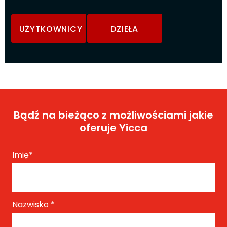
UŻYTKOWNICY
DZIEŁA
Bądź na bieżąco z możliwościami jakie
oferuje Yicca
Imię
*
Nazwisko
*