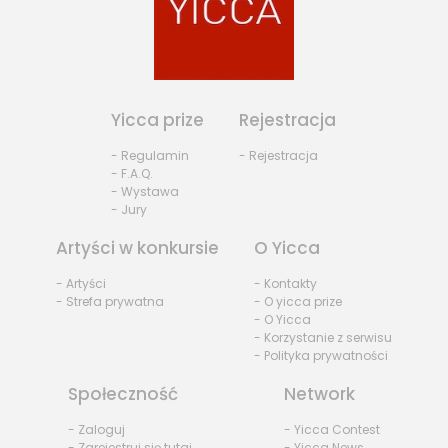
Yicca prize
Rejestracja
- Regulamin
- Rejestracja
- F.A.Q.
- Wystawa
- Jury
Artyści w konkursie
O Yicca
- Artyści
- Kontakty
- Strefa prywatna
- O yicca prize
- O Yicca
- Korzystanie z serwisu
- Polityka prywatności
Społeczność
Network
- Zaloguj
- Yicca Contest
- Zarejestruj się tutaj
- Yicca News