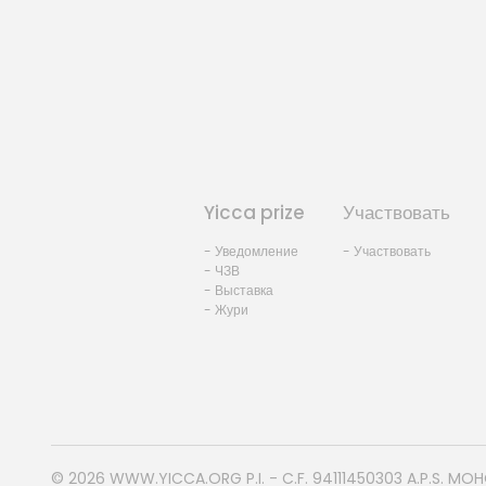
Yicca prize
Участвовать
- Уведомление
- Участвовать
- ЧЗВ
- Выставка
- Жури
© 2026
WWW.YICCA.ORG
P.I. - C.F. 94111450303 A.P.S. MO