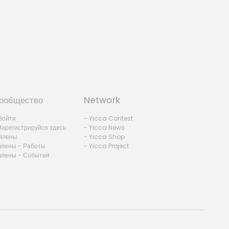
ообщество
Network
Войти
- Yicca Contest
Зарегистрируйся здесь
- Yicca News
Члены
- Yicca Shop
члены - Работы
- Yicca Project
члены - События