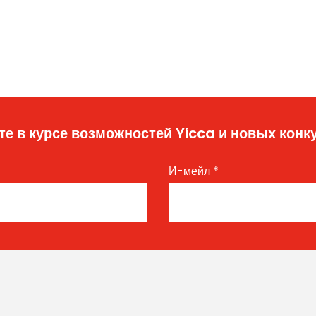
те в курсе возможностей Yicca и новых конк
И-мейл
*