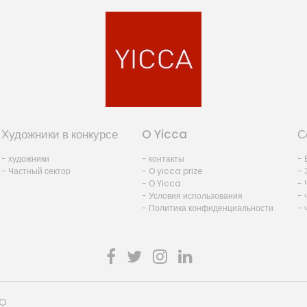
Художники в конкурсе
O Yicca
С
- художники
- контакты
- 
- Частный сектор
- O yicca prize
- 
- O Yicca
- 
- Условия использования
- 
- Политика конфиденциальности
- 
HO