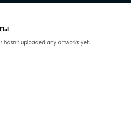
ТЫ
r hasn't uploaded any artworks yet.