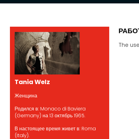
РАБО
The use
Tania Welz
Женщина
Родился в: Monaco di Baviera
(Germany) на 13 октябрь 1965.
В настоящее время живет в: Roma
(Italy).