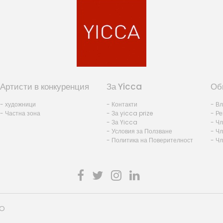
Артисти в конкуренция
За Yicca
Об
- художници
- Контакти
- В
- Частна зона
- За yicca prize
- Ре
- За Yicca
- Ч
- Условия за Ползване
- Чл
- Политика на Поверителност
- Ч
HO