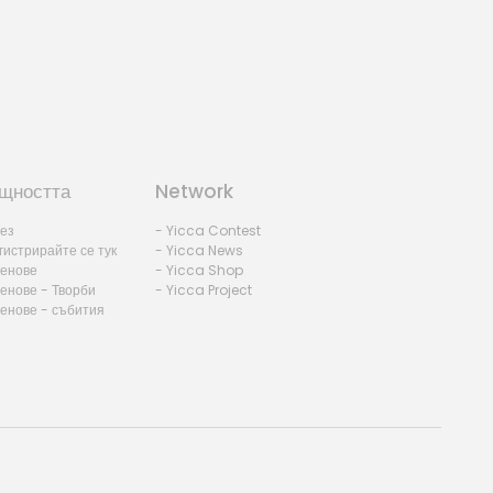
щността
Network
лез
- Yicca Contest
гистрирайте се тук
- Yicca News
ленове
- Yicca Shop
енове - Творби
- Yicca Project
ленове - събития