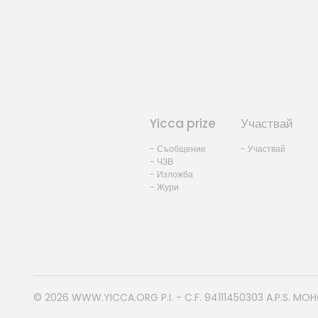
Yicca prize
Участвай
- Съобщение
- Участвай
- ЧЗВ
- Изложба
- Жури
© 2026
WWW.YICCA.ORG
P.I. - C.F. 94111450303 A.P.S. MO