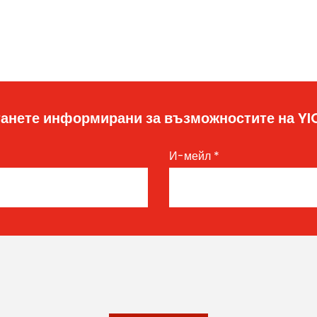
анете информирани за възможностите на Y
И-мейл
*