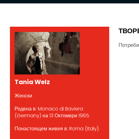
ТВОР
Потреби
Tania Welz
Женски
Родена в: Monaco di Baviera
(Germany) на 13 Октомври 1965.
Понастоящем живея в: Roma (Italy).