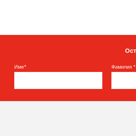
Ост
Име
*
Фамилия
*