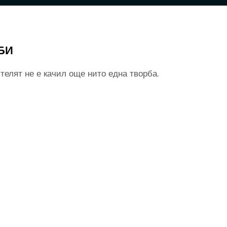
БИ
телят не е качил още нито една творба.