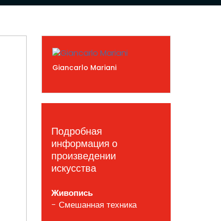
Giancarlo Mariani
Подробная
информация о
произведении
искусства
Живопись
- Смешанная техника