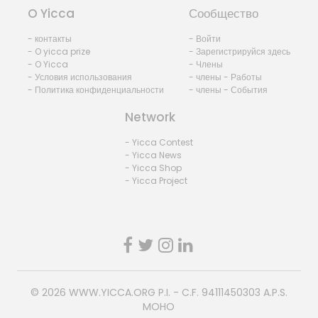
O Yicca
Сообщество
- контакты
- Войти
- O yicca prize
- Зарегистрируйся здесь
- O Yicca
- Члены
- Условия использования
- члены - Работы
- Политика конфиденциальности
- члены - События
Network
- Yicca Contest
- Yicca News
- Yicca Shop
- Yicca Project
© 2026
WWW.YICCA.ORG
P.I. - C.F. 94111450303 A.P.S.
MOHO