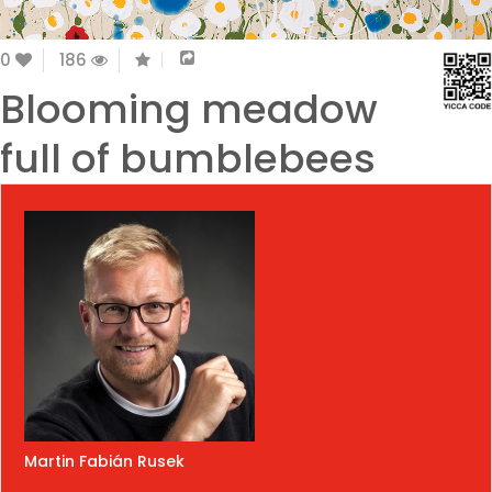
0
186
Blooming meadow
full of bumblebees
Martin Fabián Rusek