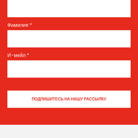
Фамилия
*
И-мейл
*