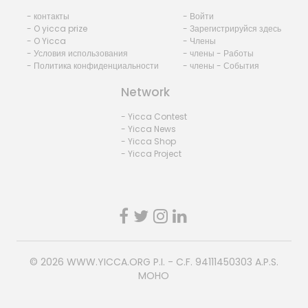
- контакты
- Войти
- O yicca prize
- Зарегистрируйся здесь
- O Yicca
- Члены
- Условия использования
- члены - Работы
- Политика конфиденциальности
- члены - События
Network
- Yicca Contest
- Yicca News
- Yicca Shop
- Yicca Project
© 2026
WWW.YICCA.ORG
P.I. - C.F. 94111450303 A.P.S.
MOHO