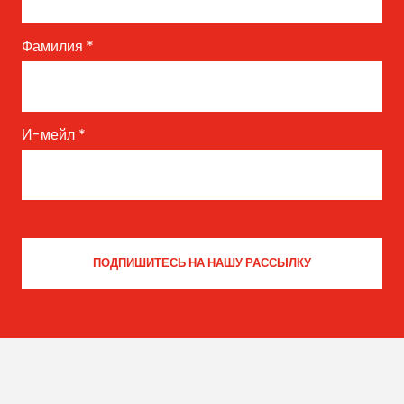
Фамилия
*
И-мейл
*