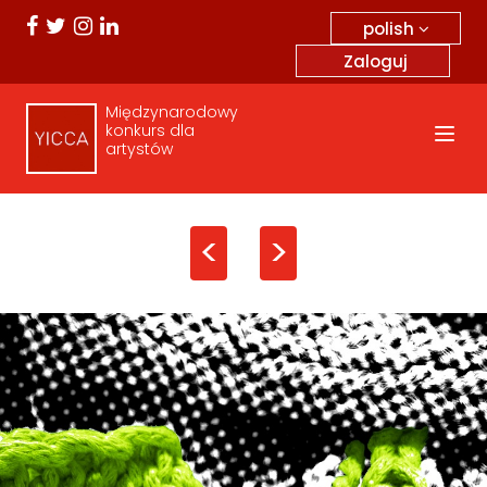
polish
Zaloguj
Międzynarodowy
konkurs dla
artystów
<
>