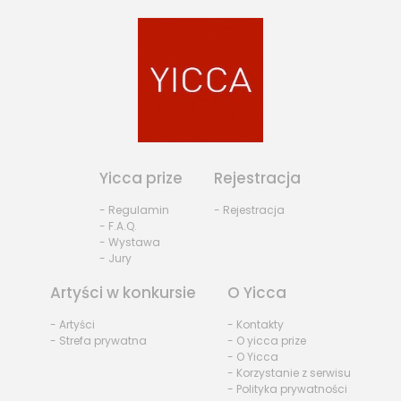
Yicca prize
Rejestracja
- Regulamin
- Rejestracja
- F.A.Q.
- Wystawa
- Jury
Artyści w konkursie
O Yicca
- Artyści
- Kontakty
- Strefa prywatna
- O yicca prize
- O Yicca
- Korzystanie z serwisu
- Polityka prywatności