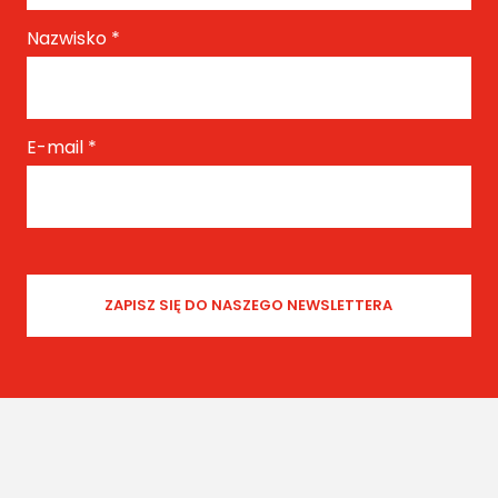
Nazwisko
*
E-mail
*