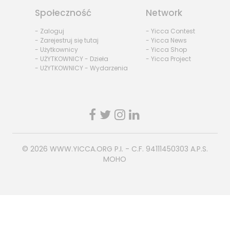
Społeczność
Network
- Zaloguj
- Yicca Contest
- Zarejestruj się tutaj
- Yicca News
- Użytkownicy
- Yicca Shop
- UŻYTKOWNICY - Dzieła
- Yicca Project
- UŻYTKOWNICY - Wydarzenia
© 2026
WWW.YICCA.ORG
P.I. - C.F. 94111450303 A.P.S.
MOHO