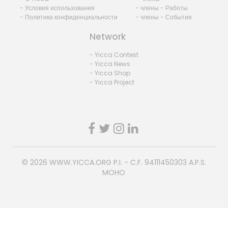
- Условия использования
- члены - Работы
- Политика конфиденциальности
- члены - События
Network
- Yicca Contest
- Yicca News
- Yicca Shop
- Yicca Project
© 2026
WWW.YICCA.ORG
P.I. - C.F. 94111450303 A.P.S.
MOHO