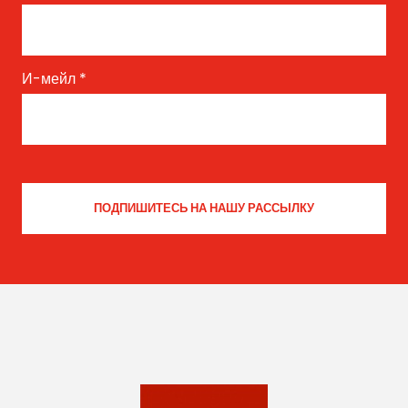
И-мейл
*