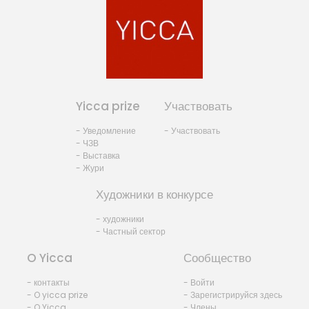
Yicca prize
Участвовать
- Уведомление
- Участвовать
- ЧЗВ
- Выставка
- Жури
Художники в конкурсе
- художники
- Частный сектор
O Yicca
Сообщество
- контакты
- Войти
- O yicca prize
- Зарегистрируйся здесь
- O Yicca
- Члены