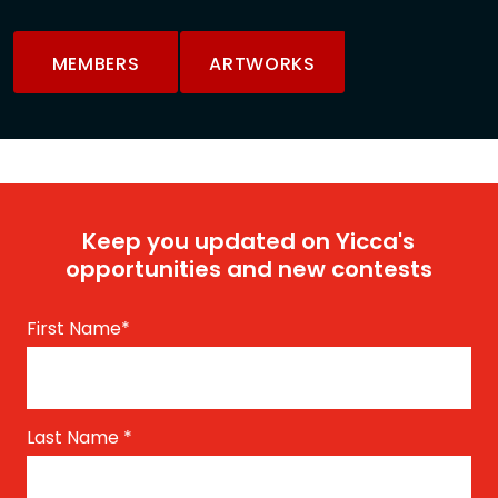
MEMBERS
ARTWORKS
Keep you updated on Yicca's
opportunities and new contests
First Name
*
Last Name
*