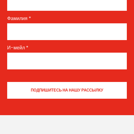
Фамилия
*
И-мейл
*