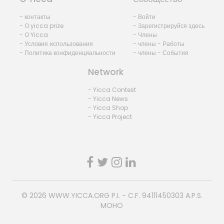
- контакты
- Войти
- O yicca prize
- Зарегистрируйся здесь
- O Yicca
- Члены
- Условия использования
- члены - Работы
- Политика конфиденциальности
- члены - События
Network
- Yicca Contest
- Yicca News
- Yicca Shop
- Yicca Project
© 2026
WWW.YICCA.ORG
P.I. - C.F. 94111450303 A.P.S.
MOHO