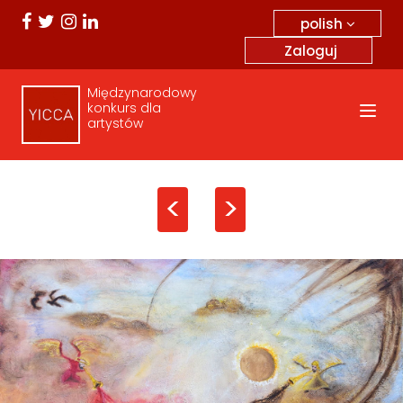
polish
Zaloguj
Międzynarodowy
konkurs dla
artystów
<
>