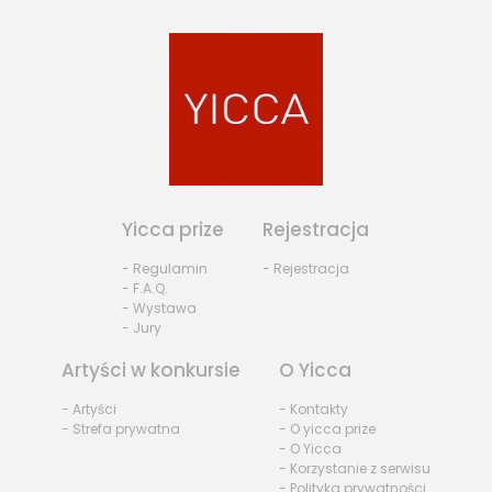
Yicca prize
Rejestracja
- Regulamin
- Rejestracja
- F.A.Q.
- Wystawa
- Jury
Artyści w konkursie
O Yicca
- Artyści
- Kontakty
- Strefa prywatna
- O yicca prize
- O Yicca
- Korzystanie z serwisu
- Polityka prywatności