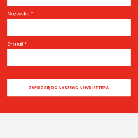
Nazwisko
*
E-mail
*