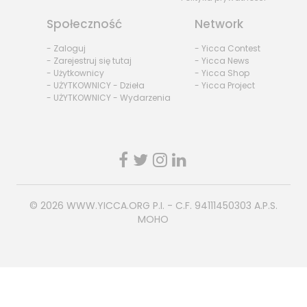
Społeczność
Network
- Zaloguj
- Yicca Contest
- Zarejestruj się tutaj
- Yicca News
- Użytkownicy
- Yicca Shop
- UŻYTKOWNICY - Dzieła
- Yicca Project
- UŻYTKOWNICY - Wydarzenia
© 2026
WWW.YICCA.ORG
P.I. - C.F. 94111450303 A.P.S.
MOHO