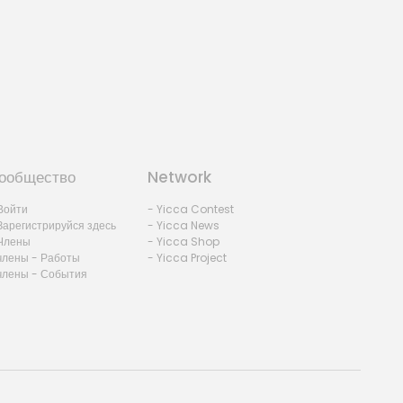
ообщество
Network
Войти
- Yicca Contest
Зарегистрируйся здесь
- Yicca News
Члены
- Yicca Shop
члены - Работы
- Yicca Project
члены - События