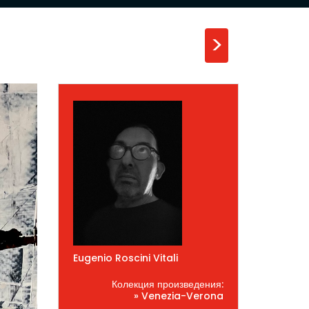
>
Eugenio Roscini Vitali
Колекция произведения:
» Venezia-Verona