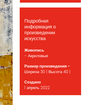
Подробная
информация о
произведении
искусства
Живопись
- Акриловые
Размер произведения -
Ширина 30 | Высота 40 |
Создано
1 апрель 2022