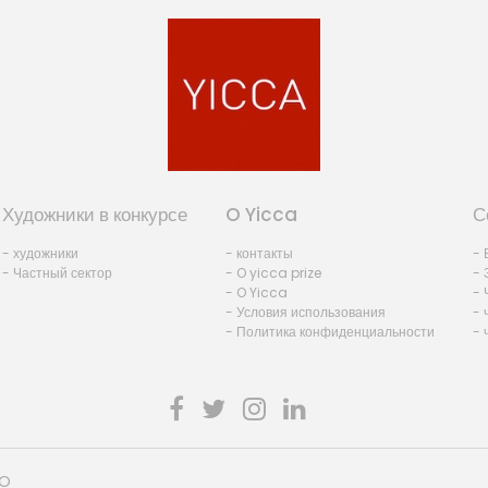
Художники в конкурсе
O Yicca
С
- художники
- контакты
- 
- Частный сектор
- O yicca prize
- 
- O Yicca
- 
- Условия использования
- 
- Политика конфиденциальности
- 
HO