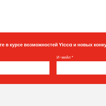
те в курсе возможностей Yicca и новых конк
И-мейл
*