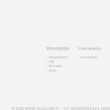
Yicca prize
Участвовать
- Уведомление
- Участвовать
- ЧЗВ
- Выставка
- Жури
© 2026
WWW.YICCA.ORG
P.I. - C.F. 94111450303 A.P.S. MO