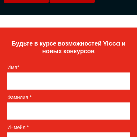
Будьте в курсе возможностей Yicca и
новых конкурсов
Имя
*
Фамилия
*
И-мейл
*