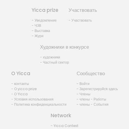
Yicca prize
Участвовать
- Уведомление
- Участвовать
- ЧЗВ
- Выставка
- Жури
Художники в конкурсе
- художники
- Частный сектор
O Yicca
Сообщество
- контакты
- Войти
- O yicca prize
- Зарегистрируйся здесь
- O Yicca
- Члены
- Условия использования
- члены - Работы
- Политика конфиденциальности
- члены - События
Network
- Yicca Contest