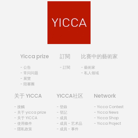
Yicca prize
訂閱
比賽中的藝術家
- 公告
- 訂閱
- 藝術家
- 常问问题
- 私人领域
- 展覽
- 陪審團
关于 YICCA
YICCA社区
Network
- 接觸
- 登錄
- Yicca Contest
- 关于 yicca prize
- 登記
- Yicca News
- 关于 YICCA
- 成員
- Yicca Shop
- 使用條件
- 成員 - 艺术品
- Yicca Project
- 隱私政策
- 成員 - 事件