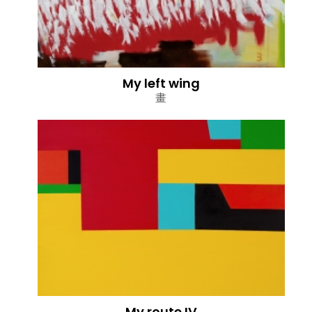
My left wing
畫
My route IV