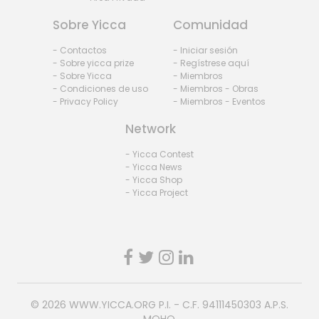
Sobre Yicca
Comunidad
- Contactos
- Iniciar sesión
- Sobre yicca prize
- Regístrese aquí
- Sobre Yicca
- Miembros
- Condiciones de uso
- Miembros - Obras
- Privacy Policy
- Miembros - Eventos
Network
- Yicca Contest
- Yicca News
- Yicca Shop
- Yicca Project
© 2026
WWW.YICCA.ORG
P.I. - C.F. 94111450303 A.P.S.