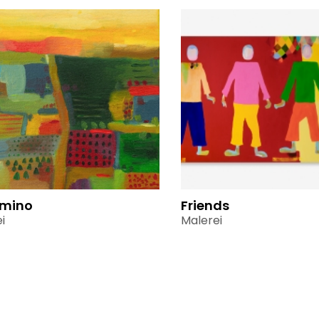
amino
Friends
i
Malerei