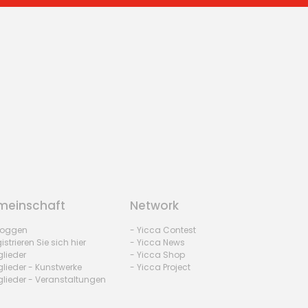
einschaft
Network
nloggen
- Yicca Contest
istrieren Sie sich hier
- Yicca News
glieder
- Yicca Shop
glieder - Kunstwerke
- Yicca Project
glieder - Veranstaltungen