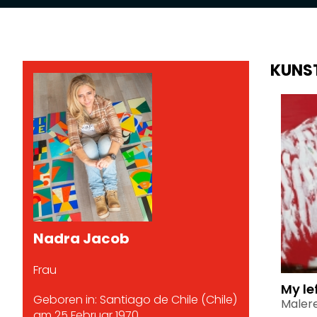
KUNS
Nadra Jacob
Frau
My le
Geboren in: Santiago de Chile (Chile)
Malere
am 25 Februar 1970.