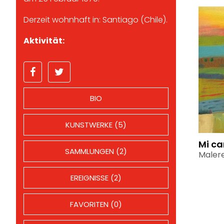
Derzeit wohnhaft in: Santiago (Chile).
Aktivität:
BIO
KUNSTWERKE (5)
Mi c
SAMMLUNGEN (2)
Malere
EREIGNISSE (2)
FAVORITEN (0)