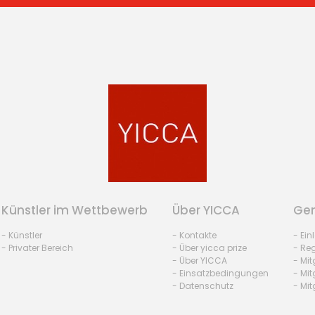
Künstler im Wettbewerb
Über YICCA
Gem
- Künstler
- Kontakte
- Ei
- Privater Bereich
- Über yicca prize
- Reg
- Über YICCA
- Mit
- Einsatzbedingungen
- Mit
- Datenschutz
- Mit