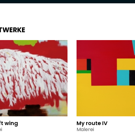
TWERKE
ft wing
My route IV
i
Malerei