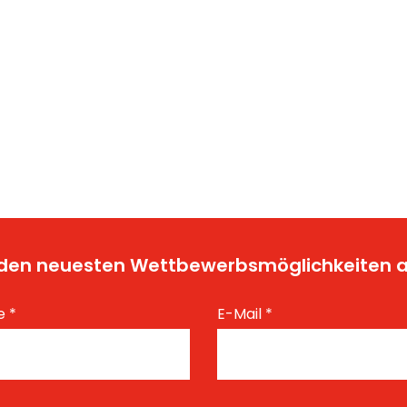
t den neuesten Wettbewerbsmöglichkeiten
e
*
E-Mail
*