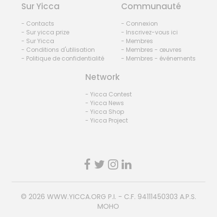
Sur Yicca
Communauté
- Contacts
- Connexion
- Sur yicca prize
- Inscrivez-vous ici
- Sur Yicca
- Membres
- Conditions d'utilisation
- Membres - œuvres
- Politique de confidentialité
- Membres - événements
Network
- Yicca Contest
- Yicca News
- Yicca Shop
- Yicca Project
© 2026
WWW.YICCA.ORG
P.I. - C.F. 94111450303 A.P.S.
MOHO