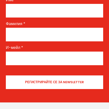
Фамилия
*
И-мейл
*