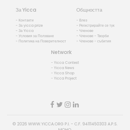
За Yicca
Общността
- Контакти
- Влез
- За yicca prize
- Регистрирайте се тук
- За Yicca
- Членове
- Условия за Ползване
- Членове - Творби
- Политика на Поверителност
- Членове - събития
Network
- Yicca Contest
- Yicca News
- Yicca Shop
- Yicca Project
© 2026
WWW.YICCA.ORG
P.I. - C.F. 94111450303 A.P.S.
MOHO