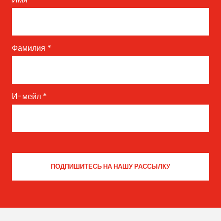
Фамилия
*
И-мейл
*