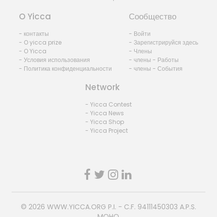
O Yicca
Сообщество
- контакты
- Войти
- O yicca prize
- Зарегистрируйся здесь
- O Yicca
- Члены
- Условия использования
- члены - Работы
- Политика конфиденциальности
- члены - События
Network
- Yicca Contest
- Yicca News
- Yicca Shop
- Yicca Project
© 2026
WWW.YICCA.ORG
P.I. - C.F. 94111450303 A.P.S.
MOHO