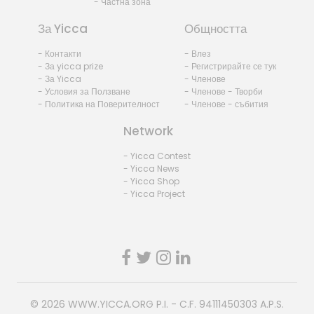
- Частна зона
За Yicca
Общността
- Контакти
- Влез
- За yicca prize
- Регистрирайте се тук
- За Yicca
- Членове
- Условия за Ползване
- Членове - Творби
- Политика на Поверителност
- Членове - събития
Network
- Yicca Contest
- Yicca News
- Yicca Shop
- Yicca Project
© 2026
WWW.YICCA.ORG
P.I. - C.F. 94111450303 A.P.S.