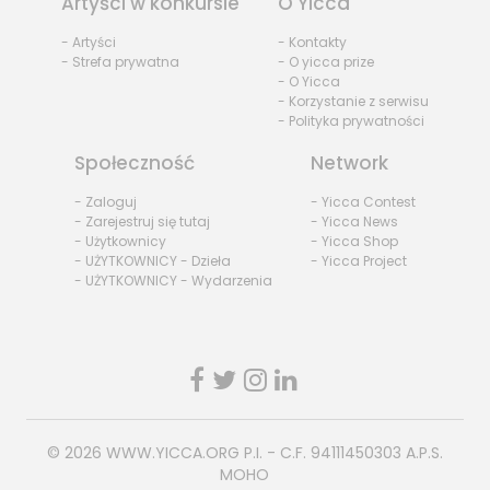
Artyści w konkursie
O Yicca
- Artyści
- Kontakty
- Strefa prywatna
- O yicca prize
- O Yicca
- Korzystanie z serwisu
- Polityka prywatności
Społeczność
Network
- Zaloguj
- Yicca Contest
- Zarejestruj się tutaj
- Yicca News
- Użytkownicy
- Yicca Shop
- UŻYTKOWNICY - Dzieła
- Yicca Project
- UŻYTKOWNICY - Wydarzenia
© 2026
WWW.YICCA.ORG
P.I. - C.F. 94111450303 A.P.S.
MOHO