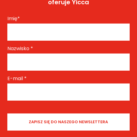
oferuje Yicca
Imię
*
Nazwisko
*
E-mail
*