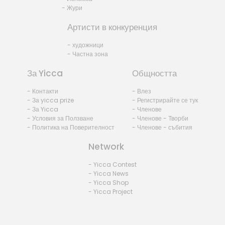
- Жури
Артисти в конкуренция
- художници
- Частна зона
За Yicca
Общността
- Контакти
- Влез
- За yicca prize
- Регистрирайте се тук
- За Yicca
- Членове
- Условия за Ползване
- Членове - Творби
- Политика на Поверителност
- Членове - събития
Network
- Yicca Contest
- Yicca News
- Yicca Shop
- Yicca Project