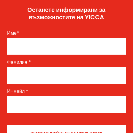
Останете информирани за
възможностите на YICCA
Име
*
Фамилия
*
И-мейл
*