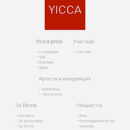
Yicca prize
Участвай
- Съобщение
- Участвай
- ЧЗВ
- Изложба
- Жури
Артисти в конкуренция
- художници
- Частна зона
За Yicca
Общността
- Контакти
- Влез
- За yicca prize
- Регистрирайте се тук
- За Yicca
- Членове