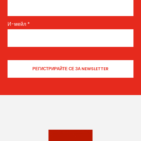
И-мейл
*