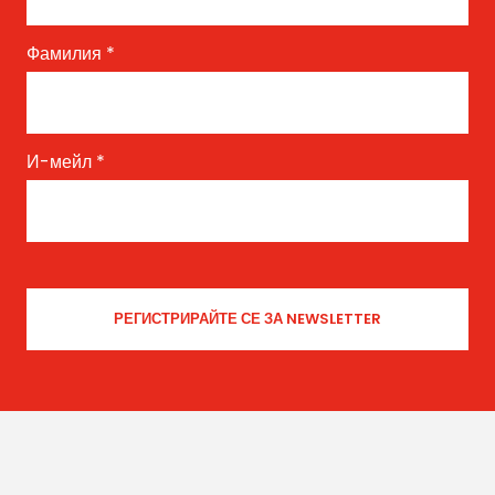
Фамилия
*
И-мейл
*