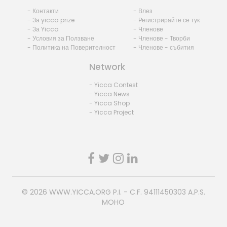
- Контакти
- Влез
- За yicca prize
- Регистрирайте се тук
- За Yicca
- Членове
- Условия за Ползване
- Членове - Творби
- Политика на Поверителност
- Членове - събития
Network
- Yicca Contest
- Yicca News
- Yicca Shop
- Yicca Project
© 2026
WWW.YICCA.ORG
P.I. - C.F. 94111450303 A.P.S.
MOHO