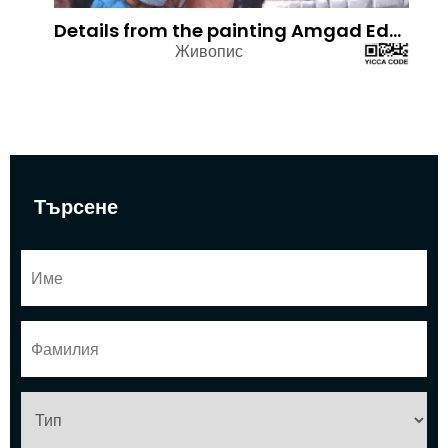
Details from the painting Amgad Edward 2022 . Oil colors on Canvas - This I love and this I want – Nov 2022
Живопис
Търсене