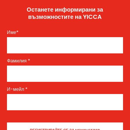
Останете информирани за
възможностите на YICCA
Име
*
Фамилия
*
И-мейл
*