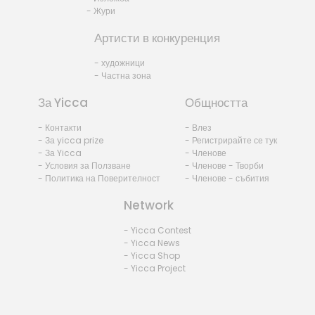
- Жури
Артисти в конкуренция
- художници
- Частна зона
За Yicca
Общността
- Контакти
- Влез
- За yicca prize
- Регистрирайте се тук
- За Yicca
- Членове
- Условия за Ползване
- Членове - Творби
- Политика на Поверителност
- Членове - събития
Network
- Yicca Contest
- Yicca News
- Yicca Shop
- Yicca Project