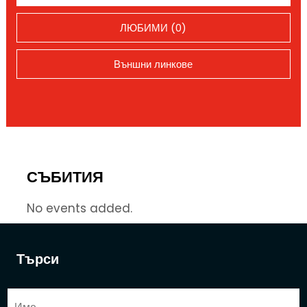
ЛЮБИМИ (0)
Външни линкове
СЪБИТИЯ
No events added.
Търси