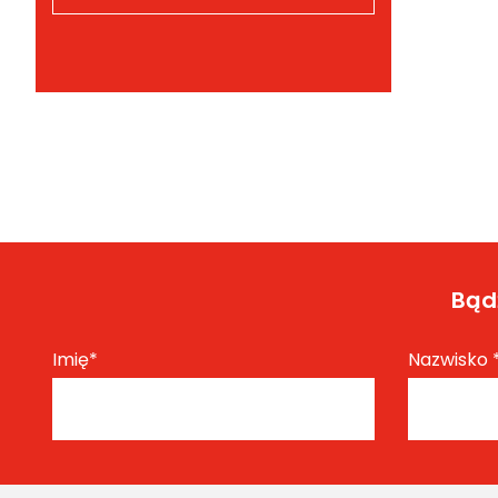
Bądź
Imię
*
Nazwisko