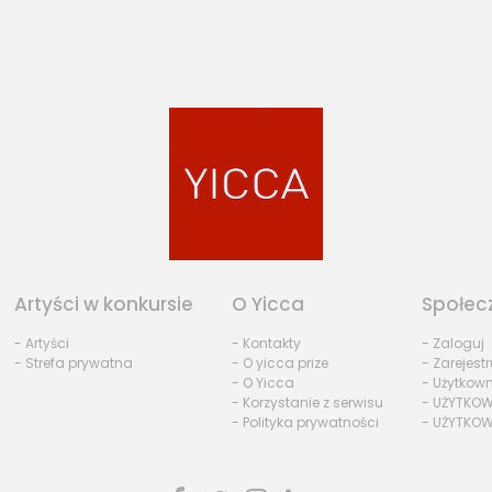
Artyści w konkursie
O Yicca
Społec
- Artyści
- Kontakty
- Zaloguj
- Strefa prywatna
- O yicca prize
- Zarejestr
- O Yicca
- Użytkow
- Korzystanie z serwisu
- UŻYTKOW
- Polityka prywatności
- UŻYTKOW