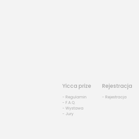
Yicca prize
Rejestracja
- Regulamin
- Rejestracja
- F.A.Q.
- Wystawa
- Jury