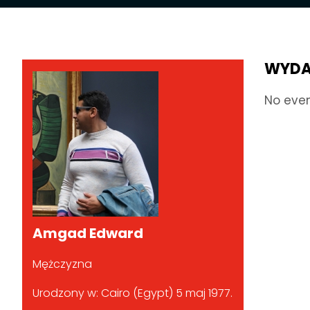
WYDA
No eve
Amgad Edward
Mężczyzna
Urodzony w: Cairo (Egypt) 5 maj 1977.