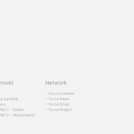
zność
Network
- Yicca Contest
uj się tutaj
- Yicca News
nicy
- Yicca Shop
NICY - Dzieła
- Yicca Project
NICY - Wydarzenia