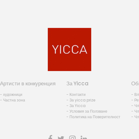
Артисти в конкуренция
За Yicca
Об
- художници
- Контакти
- В
- Частна зона
- За yicca prize
- Ре
- За Yicca
- Ч
- Условия за Ползване
- Чл
- Политика на Поверителност
- Ч