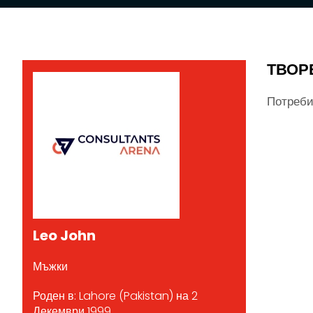
ТВОР
Потреби
Leo John
Мъжки
Роден в: Lahore (Pakistan) на 2
Декември 1999.