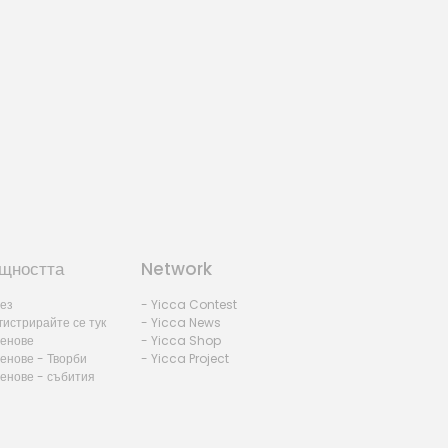
щността
Network
лез
- Yicca Contest
гистрирайте се тук
- Yicca News
ленове
- Yicca Shop
енове - Творби
- Yicca Project
ленове - събития