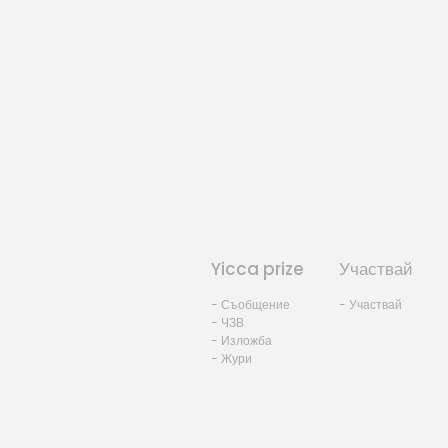
Yicca prize
Участвай
- Съобщение
- Участвай
- ЧЗВ
- Изложба
- Жури