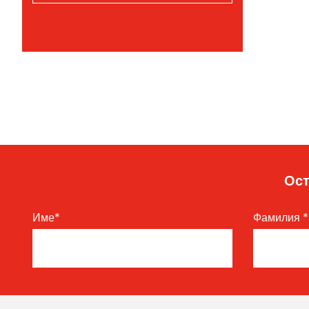
Ост
Име
*
Фамилия
*