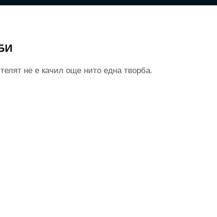
БИ
телят не е качил още нито една творба.