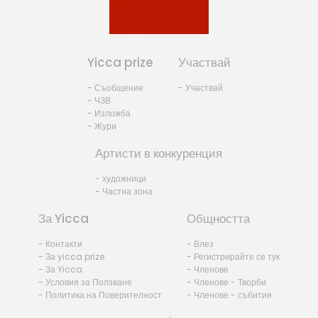
Yicca prize
Участвай
- Съобщение
- Участвай
- ЧЗВ
- Изложба
- Жури
Артисти в конкуренция
- художници
- Частна зона
За Yicca
Общността
- Контакти
- Влез
- За yicca prize
- Регистрирайте се тук
- За Yicca
- Членове
- Условия за Ползване
- Членове - Творби
- Политика на Поверителност
- Членове - събития