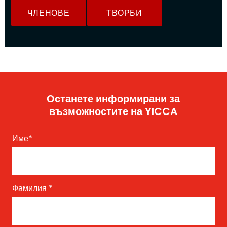
ЧЛЕНОВЕ
ТВОРБИ
Останете информирани за
възможностите на YICCA
Име
*
Фамилия
*