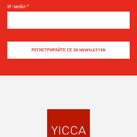
И-мейл
*