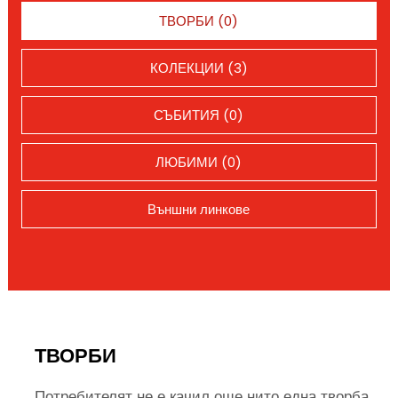
ТВОРБИ (0)
КОЛЕКЦИИ (3)
СЪБИТИЯ (0)
ЛЮБИМИ (0)
Външни линкове
ТВОРБИ
Потребителят не е качил още нито една творба.