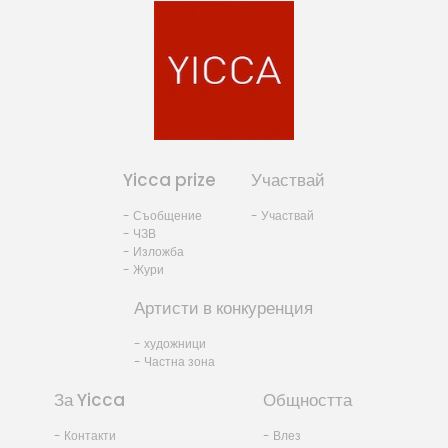
Yicca prize
Участвай
- Съобщение
- Участвай
- ЧЗВ
- Изложба
- Жури
Артисти в конкуренция
- художници
- Частна зона
За Yicca
Общността
- Контакти
- Влез