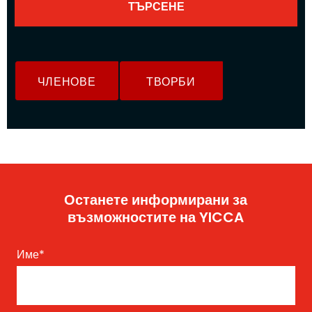
ЧЛЕНОВЕ
ТВОРБИ
Останете информирани за
възможностите на YICCA
Име
*