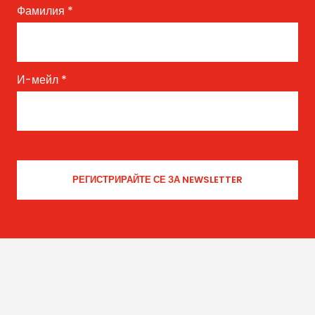
Фамилия
*
И-мейл
*