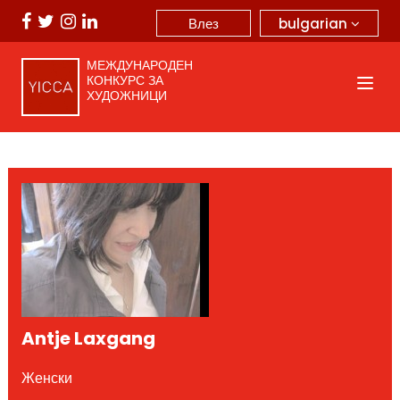
bulgarian
Влез
МЕЖДУНАРОДЕН
КОНКУРС ЗА
ХУДОЖНИЦИ
Antje Laxgang
Женски