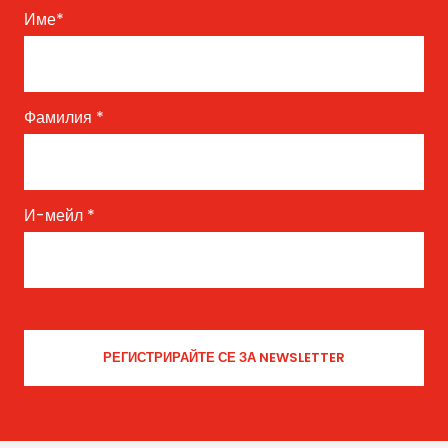
Име
*
Фамилия
*
И-мейл
*