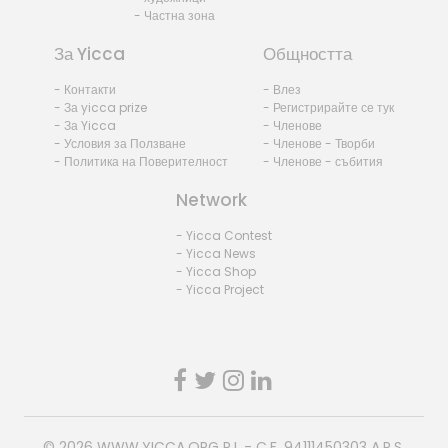
- Частна зона
За Yicca
Общността
- Контакти
- Влез
- За yicca prize
- Регистрирайте се тук
- За Yicca
- Членове
- Условия за Ползване
- Членове - Творби
- Политика на Поверителност
- Членове - събития
Network
- Yicca Contest
- Yicca News
- Yicca Shop
- Yicca Project
© 2026
WWW.YICCA.ORG
P.I. - C.F. 94111450303 A.P.S.