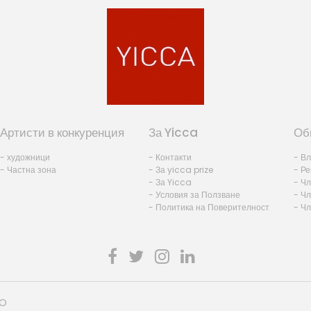
Артисти в конкуренция
За Yicca
Об
- художници
- Контакти
- В
- Частна зона
- За yicca prize
- Ре
- За Yicca
- Ч
- Условия за Ползване
- Чл
- Политика на Поверителност
- Ч
HO