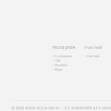
Yicca prize
Участвай
- Съобщение
- Участвай
- ЧЗВ
- Изложба
- Жури
© 2026
WWW.YICCA.ORG
P.I. - C.F. 94111450303 A.P.S. MO