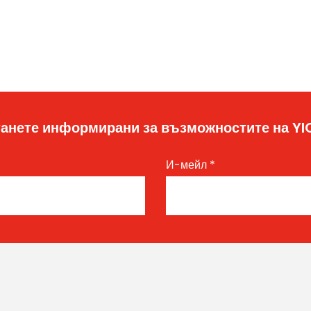
анете информирани за възможностите на Y
И-мейл
*