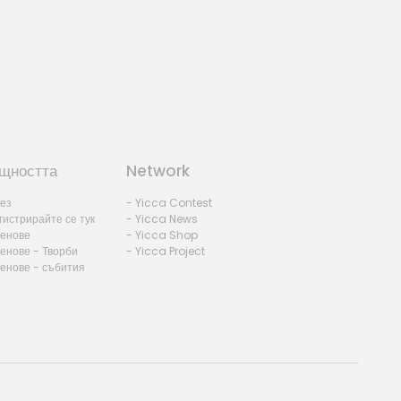
щността
Network
лез
- Yicca Contest
гистрирайте се тук
- Yicca News
ленове
- Yicca Shop
енове - Творби
- Yicca Project
ленове - събития