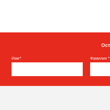
Ост
Име
*
Фамилия
*