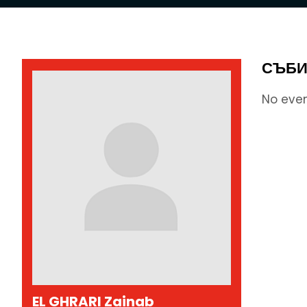
СЪБИ
No eve
EL GHRARI Zainab