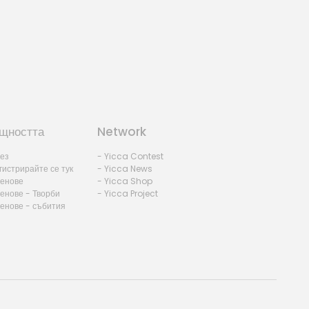
щността
Network
лез
- Yicca Contest
гистрирайте се тук
- Yicca News
ленове
- Yicca Shop
енове - Творби
- Yicca Project
ленове - събития