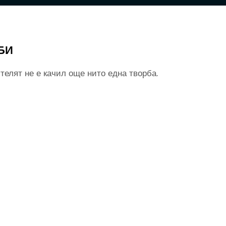
БИ
телят не е качил още нито една творба.