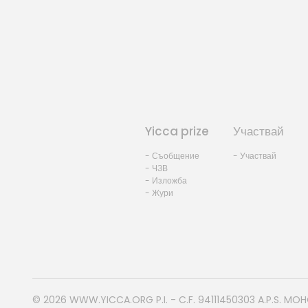
Yicca prize
Участвай
- Съобщение
- Участвай
- ЧЗВ
- Изложба
- Жури
© 2026
WWW.YICCA.ORG
P.I. - C.F. 94111450303 A.P.S. MO