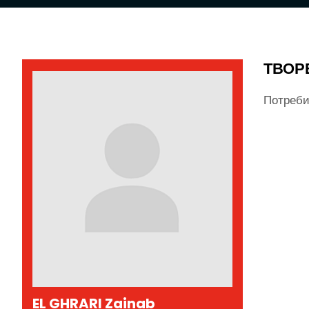
ТВОР
Потреби
EL GHRARI Zainab