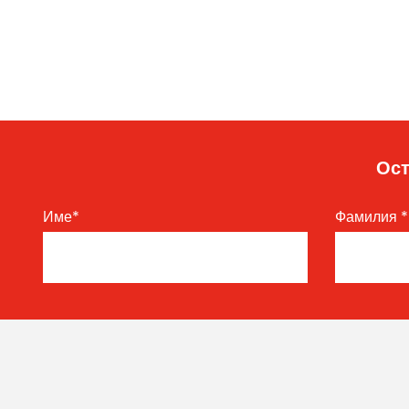
Ост
Име
*
Фамилия
*