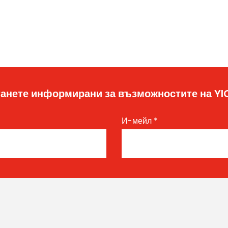
анете информирани за възможностите на Y
И-мейл
*