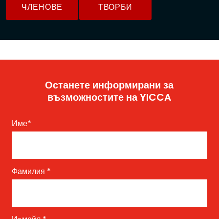
ЧЛЕНОВЕ
ТВОРБИ
Останете информирани за
възможностите на YICCA
Име
*
Фамилия
*