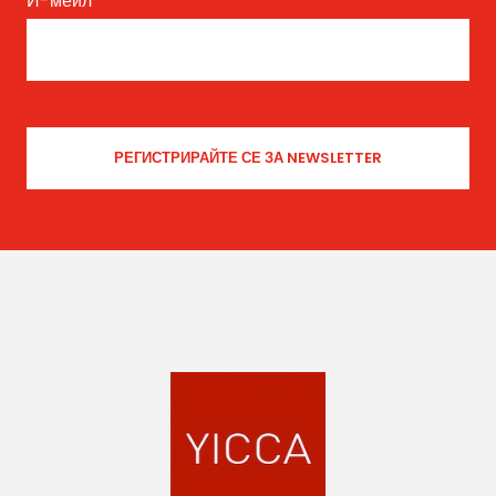
И-мейл
*