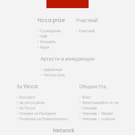
Yicca prize
Участвай
- Съобщение
- Участвай
- ЧЗВ
- Изложба
- Жури
Артисти в конкуренция
- художници
- Частна зона
За Yicca
Общността
- Контакти
- Влез
- За yicca prize
- Регистрирайте се тук
- За Yicca
- Членове
- Условия за Ползване
- Членове - Творби
- Политика на Поверителност
- Членове - събития
Network