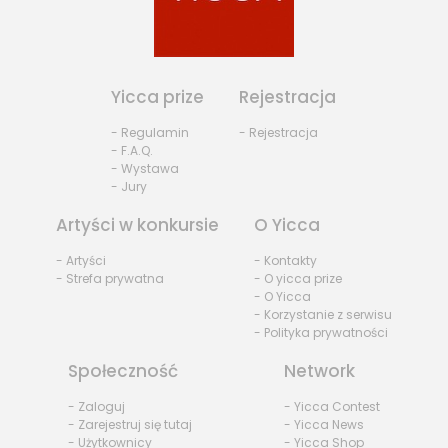
Yicca prize
Rejestracja
- Regulamin
- Rejestracja
- F.A.Q.
- Wystawa
- Jury
Artyści w konkursie
O Yicca
- Artyści
- Kontakty
- Strefa prywatna
- O yicca prize
- O Yicca
- Korzystanie z serwisu
- Polityka prywatności
Społeczność
Network
- Zaloguj
- Yicca Contest
- Zarejestruj się tutaj
- Yicca News
- Użytkownicy
- Yicca Shop