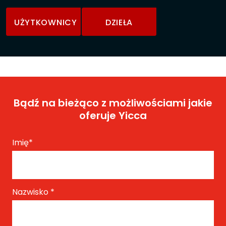
UŻYTKOWNICY
DZIEŁA
Bądź na bieżąco z możliwościami jakie
oferuje Yicca
Imię
*
Nazwisko
*