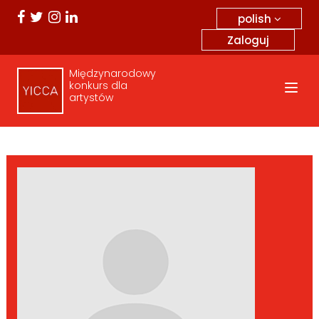
polish
Zaloguj
Międzynarodowy
konkurs dla
artystów