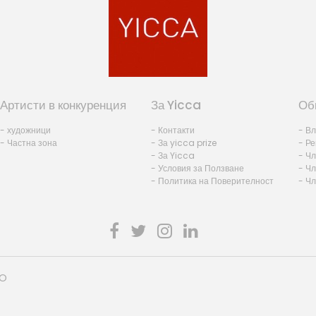
Артисти в конкуренция
За Yicca
Об
- художници
- Контакти
- В
- Частна зона
- За yicca prize
- Ре
- За Yicca
- Ч
- Условия за Ползване
- Чл
- Политика на Поверителност
- Ч
HO