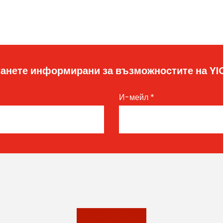
анете информирани за възможностите на Y
И-мейл
*