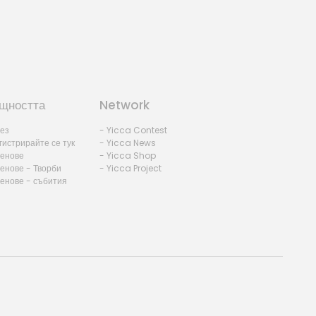
щността
Network
лез
- Yicca Contest
гистрирайте се тук
- Yicca News
ленове
- Yicca Shop
енове - Творби
- Yicca Project
ленове - събития