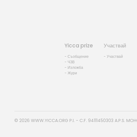
Yicca prize
Участвай
- Съобщение
- Участвай
- ЧЗВ
- Изложба
- Жури
© 2026
WWW.YICCA.ORG
P.I. - C.F. 94111450303 A.P.S. MO