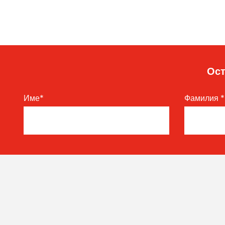
Ост
Име
*
Фамилия
*