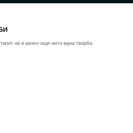
БИ
телят не е качил още нито една творба.