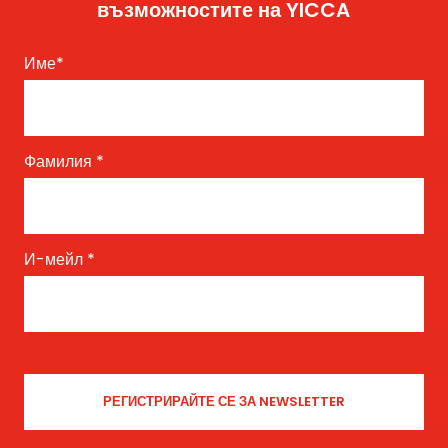
възможностите на YICCA
Име
*
Фамилия
*
И-мейл
*