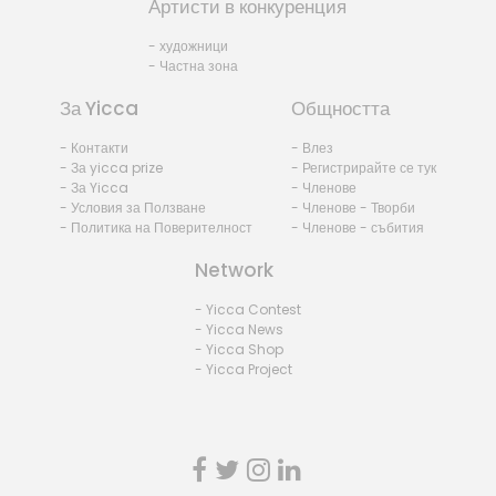
Артисти в конкуренция
- художници
- Частна зона
За Yicca
Общността
- Контакти
- Влез
- За yicca prize
- Регистрирайте се тук
- За Yicca
- Членове
- Условия за Ползване
- Членове - Творби
- Политика на Поверителност
- Членове - събития
Network
- Yicca Contest
- Yicca News
- Yicca Shop
- Yicca Project