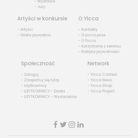
- Wystawa
- Jury
Artyści w konkursie
O Yicca
- Artyści
- Kontakty
- Strefa prywatna
- O yicca prize
- O Yicca
- Korzystanie z serwisu
- Polityka prywatności
Społeczność
Network
- Zaloguj
- Yicca Contest
- Zarejestruj się tutaj
- Yicca News
- Użytkownicy
- Yicca Shop
- UŻYTKOWNICY - Dzieła
- Yicca Project
- UŻYTKOWNICY - Wydarzenia