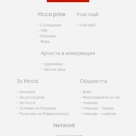
Yicca prize
Участвай
- Съобщение
- Участвай
- ЧЗВ
- Изложба
- Жури
Артисти в конкуренция
- художници
- Частна зона
За Yicca
Общността
- Контакти
- Влез
- За yicca prize
- Регистрирайте се тук
- За Yicca
- Членове
- Условия за Ползване
- Членове - Творби
- Политика на Поверителност
- Членове - събития
Network