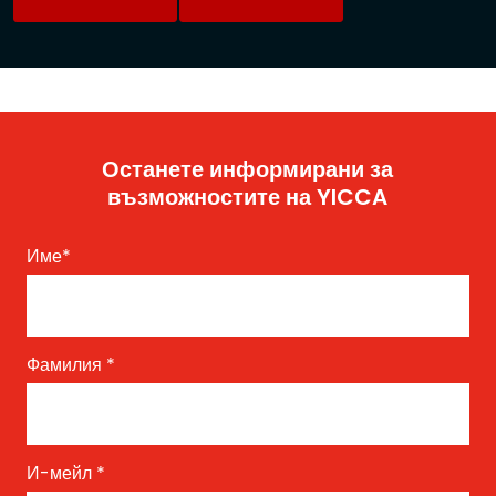
Останете информирани за
възможностите на YICCA
Име
*
Фамилия
*
И-мейл
*