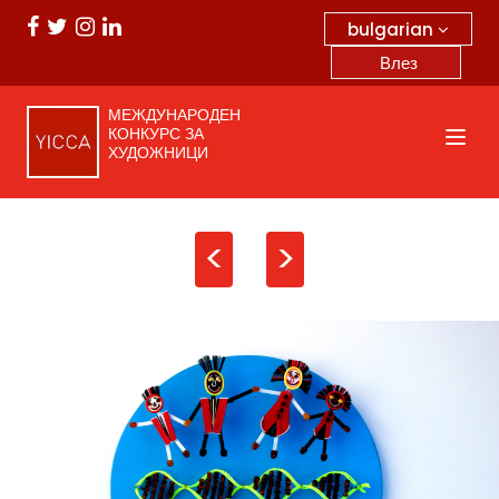
bulgarian
Влез
МЕЖДУНАРОДЕН
КОНКУРС ЗА
ХУДОЖНИЦИ
<
>