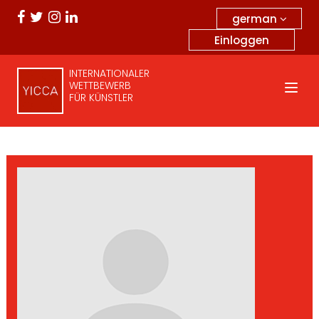
german
Einloggen
INTERNATIONALER
WETTBEWERB
FÜR KÜNSTLER