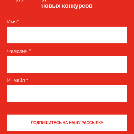
новых конкурсов
Имя
*
Фамилия
*
И-мейл
*