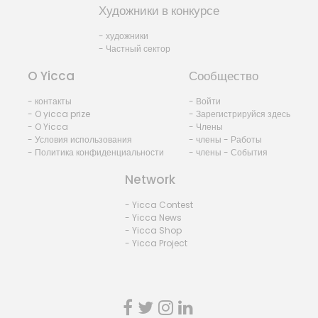
Художники в конкурсе
- художники
- Частный сектор
O Yicca
Сообщество
- контакты
- Войти
- O yicca prize
- Зарегистрируйся здесь
- O Yicca
- Члены
- Условия использования
- члены - Работы
- Политика конфиденциальности
- члены - События
Network
- Yicca Contest
- Yicca News
- Yicca Shop
- Yicca Project