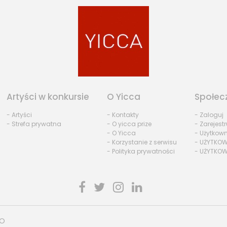
Artyści w konkursie
O Yicca
Społec
- Artyści
- Kontakty
- Zaloguj
- Strefa prywatna
- O yicca prize
- Zarejestr
- O Yicca
- Użytkow
- Korzystanie z serwisu
- UŻYTKOW
- Polityka prywatności
- UŻYTKOW
HO