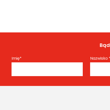
Bądź
Imię
*
Nazwisko