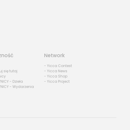
zność
Network
- Yicca Contest
uj się tutaj
- Yicca News
nicy
- Yicca Shop
NICY - Dzieła
- Yicca Project
NICY - Wydarzenia