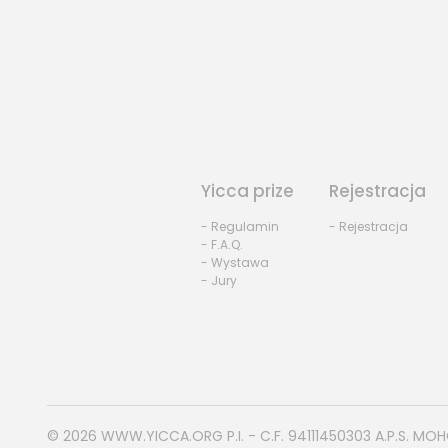
Yicca prize
Rejestracja
- Regulamin
- Rejestracja
- F.A.Q.
- Wystawa
- Jury
© 2026
WWW.YICCA.ORG
P.I. - C.F. 94111450303 A.P.S. MO