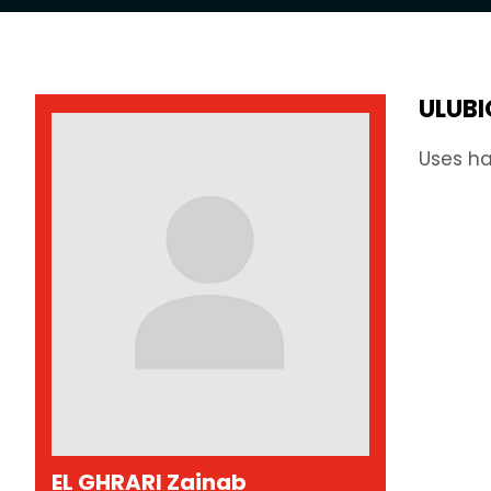
ULUB
Uses ha
EL GHRARI Zainab