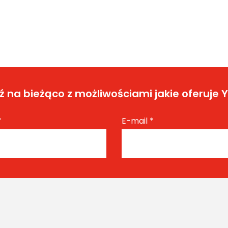
 na bieżąco z możliwościami jakie oferuje 
*
E-mail
*