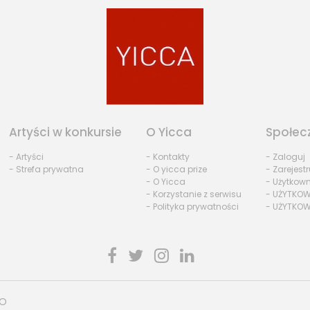
Artyści w konkursie
O Yicca
Społec
- Artyści
- Kontakty
- Zaloguj
- Strefa prywatna
- O yicca prize
- Zarejestr
- O Yicca
- Użytkow
- Korzystanie z serwisu
- UŻYTKOW
- Polityka prywatności
- UŻYTKOW
HO