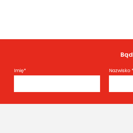
Bądź
Imię
*
Nazwisko