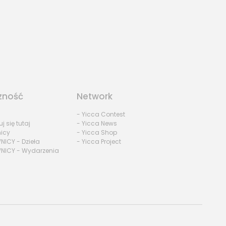
zność
Network
- Yicca Contest
uj się tutaj
- Yicca News
nicy
- Yicca Shop
NICY - Dzieła
- Yicca Project
NICY - Wydarzenia