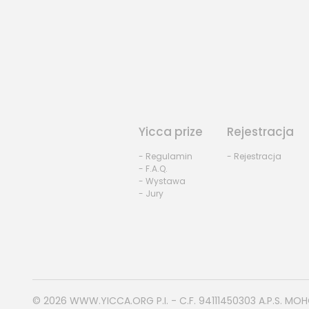
Yicca prize
Rejestracja
- Regulamin
- Rejestracja
- F.A.Q.
- Wystawa
- Jury
© 2026
WWW.YICCA.ORG
P.I. - C.F. 94111450303 A.P.S. MO